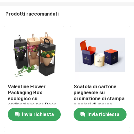
Prodotti raccomandati
Valentine Flower
Scatola di cartone
Packaging Box
pieghevole su
Casa.
ecologico su
ordinazione di stampa
ordinazione per Rose
a colori di marca
Flower Gift di lusso
privata per la candela
Prodotti
Invia richiesta
Invia richiesta
Video