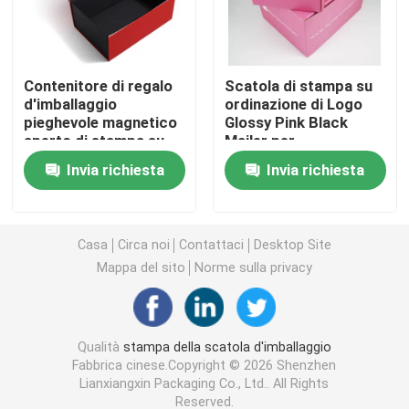
Scatola d'imballaggio cosmetica
Contenitore di regalo
Scatola di stampa su
d'imballaggio
ordinazione di Logo
Imballaggi alimentari
pieghevole magnetico
Glossy Pink Black
aperto di stampa su
Mailer per
ordinazione della falda
l'imballaggio dei
Stampa di libri con copertina rigida
Invia richiesta
Invia richiesta
per la scarpa
giocattoli
dell'abbigliamento
Stampa Softcover del libro
Casa
Circa noi
Contattaci
Desktop Site
Mappa del sito
Norme sulla privacy
Contenitori d'imballaggio di scarpa
Contenitori di imballaggio dell'abbigliamento
Qualità
stampa della scatola d'imballaggio
Fabbrica cinese.Copyright © 2026 Shenzhen
Lianxiangxin Packaging Co., Ltd.. All Rights
Scatola d'imballaggio della parrucca
Reserved.