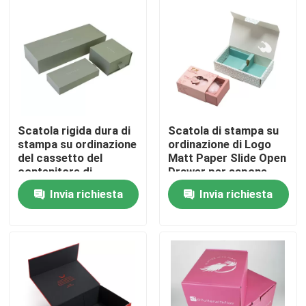
Su di noi
Visita alla fabbrica
Controllo della qualità
Scatola rigida dura di
Scatola di stampa su
stampa su ordinazione
ordinazione di Logo
del cassetto del
Matt Paper Slide Open
Contattaci
contenitore di
Drawer per sapone
cartoncino con la
fatto a mano
Invia richiesta
Invia richiesta
scatola di
Chiedi un preventivo
scivolamento interna
stampa della scatola d'imballaggio
Scatola di imballaggio Vape