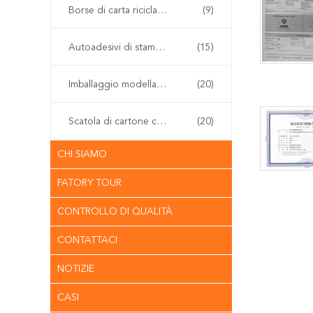
Borse di carta riciclabili del regalo
(9)
Autoadesivi di stampa offset
(15)
Imballaggio modellato della polpa
(20)
Scatola di cartone con cerniera
(20)
CHI SIAMO
FATORY TOUR
CONTROLLO DI QUALITÀ
CONTATTACI
NOTIZIE
CASI