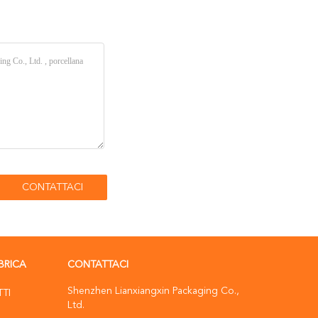
BRICA
CONTATTACI
Shenzhen Lianxiangxin Packaging Co.,
TTI
Ltd.