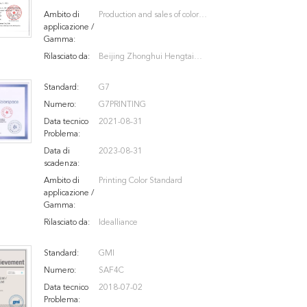
Ambito di
Production and sales of color
applicazione /
boxes, color cards, printing of
Gamma:
packaging and decoration
Rilasciato da:
Beijing Zhonghui Hengtai
printed materials and other
Certification Co., ltd
printed materials
Standard:
G7
Numero:
G7PRINTING
Data tecnico
2021-08-31
Problema:
Data di
2023-08-31
scadenza:
Ambito di
Printing Color Standard
applicazione /
Gamma:
Rilasciato da:
Idealliance
Standard:
GMI
Numero:
SAF4C
Data tecnico
2018-07-02
Problema: