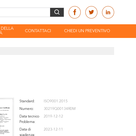
 DELLA
CONTATTACI
CHIEDI UN PREVENTIVO
À
Standard:
ISO9001:2015
Numero:
30219Q00134R0M
Data tecnico
2019-12-12
Problema:
Data di
2023-12-11
scadenza: