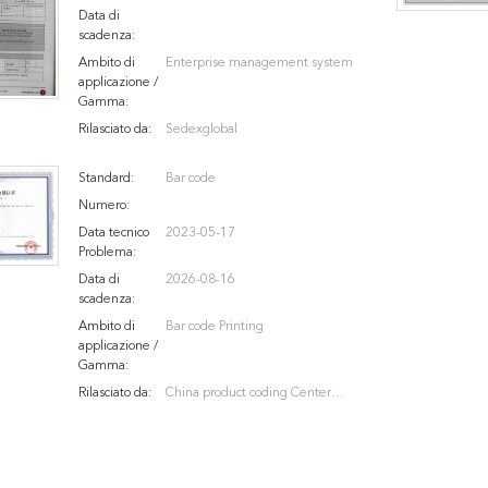
Data di
scadenza:
Ambito di
Enterprise management system
applicazione /
Gamma:
Rilasciato da:
Sedexglobal
Standard:
Bar code
Numero:
Data tecnico
2023-05-17
Problema:
Data di
2026-08-16
scadenza:
Ambito di
Bar code Printing
applicazione /
Gamma:
Rilasciato da:
China product coding Center
Shenzhen branch