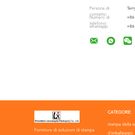
Persona di
Terr
contatto:
Numero di
+86
telefono:
whatsapp:
+86
CATEGORIE
stampa della s
Fornitore di soluzioni di stampa
d'imballaggio