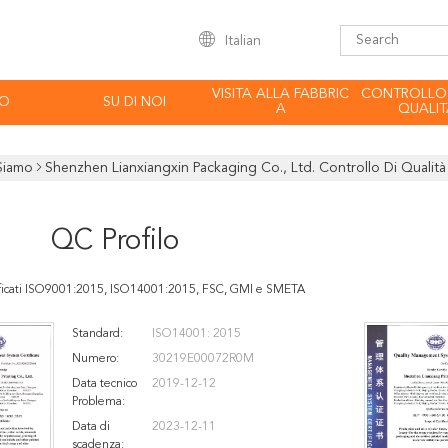
Italian
VISITA ALLA FABBRIC
CONTROLLO
EO
SU DI NOI
A
QUALIT
Siamo
Shenzhen Lianxiangxin Packaging Co., Ltd. Controllo Di Qualità
QC Profilo
ificati ISO9001:2015, ISO14001:2015, FSC, GMI e SMETA
Standard:
ISO14001: 2015
Numero:
30219E00072R0M
Data tecnico
2019-12-12
Problema:
Data di
2023-12-11
scadenza: