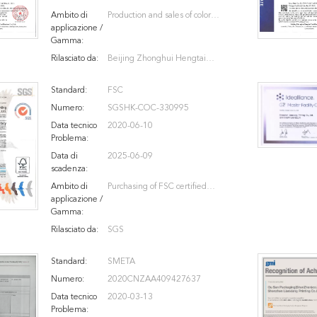
Ambito di
Production and sales of color
applicazione /
boxes, color cards, printing of
Gamma:
packaging and decoration
Rilasciato da:
Beijing Zhonghui Hengtai
printed materials and other
Certification Co., ltd
printed materials
Standard:
FSC
Numero:
SGSHK-COC-330995
Data tecnico
2020-06-10
Problema:
Data di
2025-06-09
scadenza:
Ambito di
Purchasing of FSC certified
applicazione /
paper, manufacturing
Gamma:
paperboard, corrugated paper
Rilasciato da:
SGS
and sales of FSC certified paper
products
Standard:
SMETA
Numero:
2020CNZAA409427637
Data tecnico
2020-03-13
Problema: