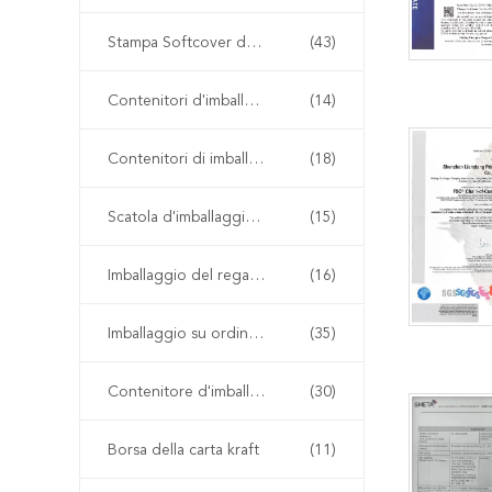
Stampa Softcover del libro
(43)
Contenitori d'imballaggio di scarpa
(14)
Contenitori di imballaggio dell'abbigliamento
(18)
Scatola d'imballaggio della parrucca
(15)
Imballaggio del regalo del contenitore di orologio
(16)
Imballaggio su ordinazione del regalo
(35)
Contenitore d'imballaggio di carta kraft
(30)
Borsa della carta kraft
(11)