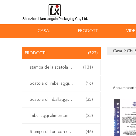
CASA.
PRODOTTI
VID
Casa
Chi 
PRODOTTI
(527)
stampa della scatola d'imballaggio
(131)
Scatola di imballaggio Vape
(16)
Abbiamo cert
Scatola d'imballaggio cosmetica
(35)
Imballaggi alimentari
(53)
Stampa di libri con copertina rigida
(46)