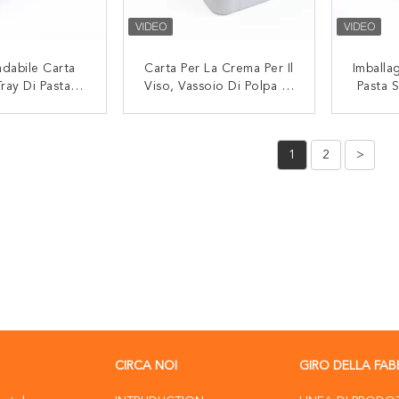
dabile Carta
Carta Per La Crema Per Il
Imballa
ray Di Pasta
Viso, Vassoio Di Polpa Di
Pasta 
a Con Corda
Forma Bianca,
Insert
Per Spazzolino
Imballaggio Integrato,
Per L
TATTACI
CONTATTACI
ettrico
Inserto E Scatola
1
2
>
CIRCA NOI
GIRO DELLA FAB