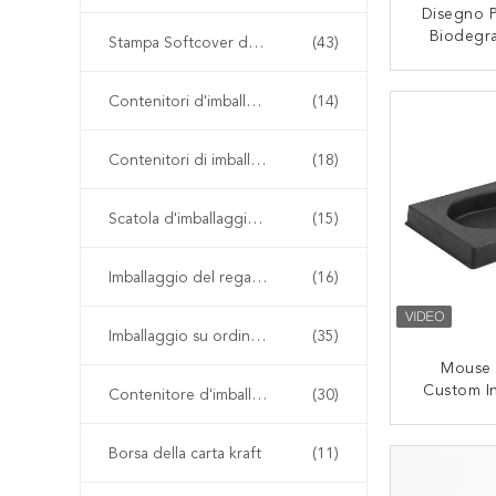
Disegno P
Biodegra
Stampa Softcover del libro
(43)
Formata 
Per La C
CON
Contenitori d'imballaggio di scarpa
(14)
Cosmeti
Contenitori di imballaggio dell'abbigliamento
(18)
Scatola d'imballaggio della parrucca
(15)
Imballaggio del regalo del contenitore di orologio
(16)
Imballaggio su ordinazione del regalo
(35)
Mouse 
Custom In
Contenitore d'imballaggio di carta kraft
(30)
Stampati 
Cartone D
CON
Borsa della carta kraft
(11)
Di