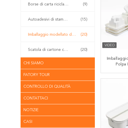
Borse di carta riciclabili del regalo
(9)
Autoadesivi di stampa offset
(15)
Imballaggio modellato della polpa
(20)
Scatola di cartone con cerniera
(20)
Imballaggio
CHI SIAMO
Polpa
Biodegrad
FATORY TOUR
Personal
CON
Cosmetica
CONTROLLO DI QUALITÀ
Bagassa
Zu
CONTATTACI
NOTIZIE
CASI