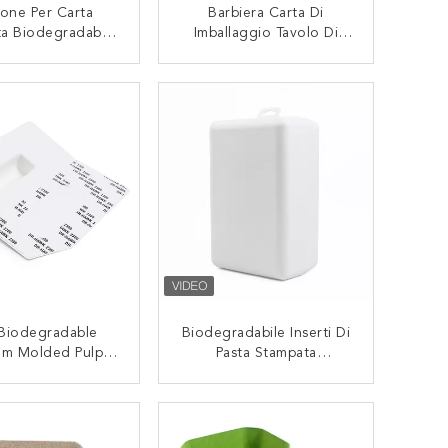
one Per Carta
Barbiera Carta Di
a Biodegradabile
Imballaggio Tavolo Di
to Per Imballaggi
Pasta Stampata Inserire
Regali Natalizi
Stampa Personalizzata
CONTATTACI
CONTATTACI
Biodegradabile
Biodegradable
Biodegradabile Inserti Di
om Molded Pulp
Pasta Stampata
ing Tray / Insert
Personalizzati Imballaggi
r Cosmetici
Cosmetici Produttori Di
CONTATTACI
CONTATTACI
Vassoi Di Pasta Stampata