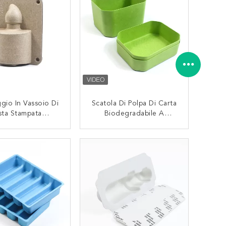
ggio In Vassoio Di
Scatola Di Polpa Di Carta
sta Stampata
Biodegradabile A
radabile In Carta
Stampo Verde Con
Coperchio Per
Coperchio Di Design
CONTATTACI
CONTATTACI
ma Per Il Viso
Personalizzato Per
Idratante
Cosmetici