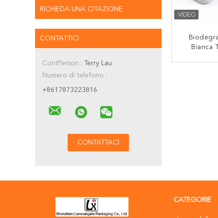
RICHIEDA UNA CITAZIONE
Biodegra
CONTATTICI
Bianca T
Stampat
ContPerson :
Terry Lau
Elastica 
CON
Numero di telefono :
El
+8617873223816
CATEGORIE