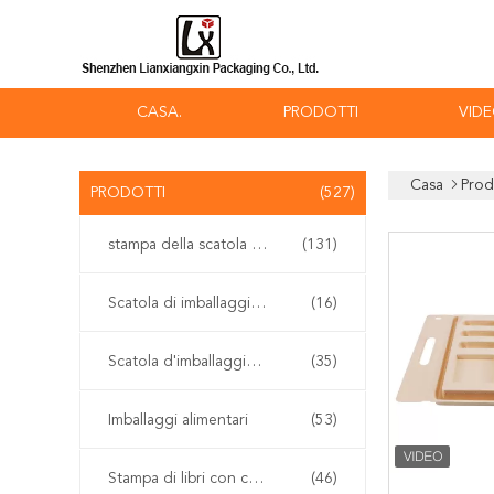
CASA.
PRODOTTI
VID
Casa
Prod
PRODOTTI
(527)
stampa della scatola d'imballaggio
(131)
Scatola di imballaggio Vape
(16)
Scatola d'imballaggio cosmetica
(35)
Imballaggi alimentari
(53)
Stampa di libri con copertina rigida
(46)