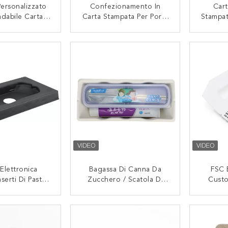
ersonalizzato
Confezionamento In
Cart
dabile Carta
Carta Stampata Per Porta
Stampat
Pulp Tray Box
Via
Modella
onfezione Di
Per 
TATTACI
CONTATTACI
ci Rossetto
Elettronica
Bagassa Di Canna Da
FSC 
serti Di Pasta
Zucchero / Scatola Di
Cust
Carta Stampata
Pasta Da Pasta Da Polpa
Packag
i Imballaggio
Stampata In Carta
Pe
TATTACI
CONTATTACI
 Pasta