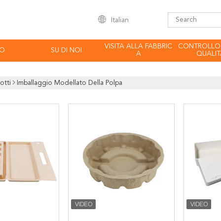
Italian
VISITA ALLA FABBRIC
CONTROLLO
EO
SU DI NOI
A
QUALIT
otti
Imballaggio Modellato Della Polpa