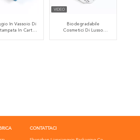
ggio In Vassoio Di
Biodegradabile
Stampata In Carta
Cosmetici Di Lusso
a Biodegradabile
Cartone Di Imballaggio In
a Protezione Dei
Pasta Di Carta Stampata
CONTATTACI
CONTATTACI
Prodotti
Con Coperchio Di Colla
BRICA
CONTATTACI