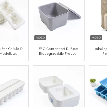
 Per Cellule Di
FSC Contenitori Di Pasta
Imballa
 Modellate
Biodegradabile Prodotti
Pa
abili Per Uso
Grigi Imballaggi Di Pasta
Biodeg
e Inserzione
Stampati Su Misura Con
Con 
TATTACI
CONTATTACI
 Materiale Di
Coperchio
Cre
 Di Canna Da
cchero