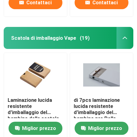
Contattaci
Contattaci
Scatola di imballaggio Vape
(19)
Laminazione lucida
di 7pcs laminazione
resistente
lucida resistente
d'imballaggio del
d'imballaggio del
bambino della scatola
bambino pre Rolls
di Vape della
Miglior prezzo
Miglior prezzo
metropolitana del
cassetto