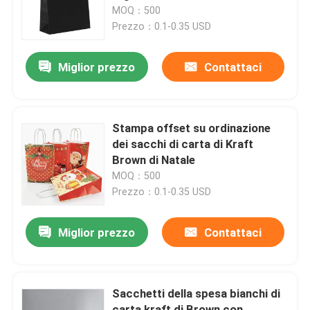
stampo tagliente di acquisto
MOQ：500
della maniglia
Prezzo：0.1-0.35 USD
Su di noi
Miglior prezzo
Contattaci
Visita alla fabbrica
Controllo della qualità
Stampa offset su ordinazione
dei sacchi di carta di Kraft
Brown di Natale
Contattaci
MOQ：500
Prezzo：0.1-0.35 USD
Chiedi un preventivo
Miglior prezzo
Contattaci
stampa della scatola d'imballaggio
Sacchetti della spesa bianchi di
Scatola di imballaggio Vape
carta kraft di Brown con