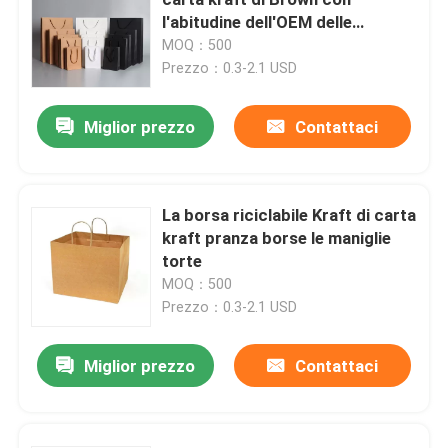
l'abitudine dell'OEM delle
maniglie stampati
MOQ：500
Scatola d'imballaggio cosmetica
Prezzo：0.3-2.1 USD
Imballaggi alimentari
Miglior prezzo
Contattaci
Stampa di libri con copertina rigida
La borsa riciclabile Kraft di carta
kraft pranza borse le maniglie
Stampa Softcover del libro
torte
MOQ：500
Contenitori d'imballaggio di scarpa
Prezzo：0.3-2.1 USD
Miglior prezzo
Contattaci
Contenitori di imballaggio dell'abbigliamento
Scatola d'imballaggio della parrucca