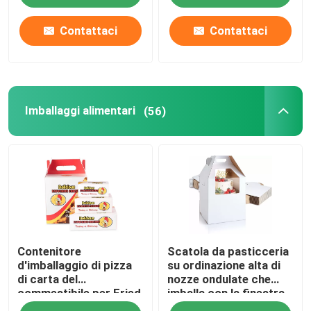
Contattaci
Contattaci
Imballaggi alimentari
(56)
Contenitore
Scatola da pasticceria
d'imballaggio di pizza
su ordinazione alta di
di carta del
nozze ondulate che
commestibile per Fried
imballa con la finestra
Chicken francese
due