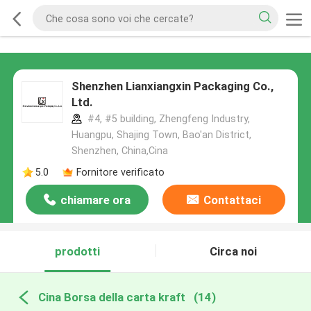
Shenzhen Lianxiangxin Packaging Co.,
Ltd.
#4, #5 building, Zhengfeng Industry,
Huangpu, Shajing Town, Bao'an District,
Shenzhen, China,Cina
5.0
Fornitore verificato
chiamare ora
Contattaci
prodotti
Circa noi
Cina Borsa della carta kraft
(14)