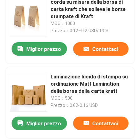
corda su misura della borsa di
carta kraft che solleva le borse
Imballaggio del regalo del contenitore di orologio
stampate di Kraft
MOQ：1000
Prezzo：0.12~0.2 USD/ PCS
Imballaggio su ordinazione del regalo
Miglior prezzo
Contattaci
Contenitore d'imballaggio di carta kraft
Borsa della carta kraft
Laminazione lucida di stampa su
ordinazione Matt Lamination
della borsa della carta kraft
Borse di carta riciclabili del regalo
MOQ：500
Prezzo：0.02-0.16 USD
Autoadesivi di stampa offset
Miglior prezzo
Contattaci
Imballaggio modellato della polpa