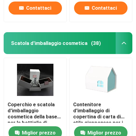
Contattaci
Contattaci
Scatola d'imballaggio cosmetica
(38)
Coperchio e scatola
Contenitore
d'imballaggio
d'imballaggio di
cosmetica della base
copertina di carta di
per la bottiglia di
stile giapponese per i
Parfume dell'olio
gioielli dello smalto
Miglior prezzo
Miglior prezzo
essenziale