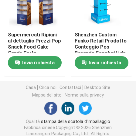
Scatola d'imballaggio cosmetica
Supermercati Ripiani
Shenzhen Custom
Imballaggi alimentari
al dettaglio Prezzi Pop
Funko Retail Prodotto
Snack Food Cake
Conteggio Pos
Candy Carta
Bevande Sacchetti da
Stampa di libri con copertina rigida
pieghevole Cartone
caffè Mensole
Invia richiesta
Invia richiesta
Palette Pavimento
Piattaforma di
Display Stand Rack
cartone
Stampa Softcover del libro
Per
Casa
Circa noi
Contattaci
Desktop Site
Contenitori d'imballaggio di scarpa
Mappa del sito
Norme sulla privacy
Contenitori di imballaggio dell'abbigliamento
Qualità
stampa della scatola d'imballaggio
Fabbrica cinese.Copyright © 2026 Shenzhen
Scatola d'imballaggio della parrucca
Lianxiangxin Packaging Co., Ltd.. All Rights