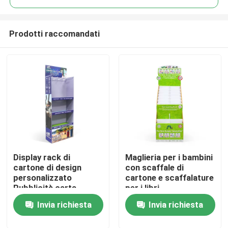
Prodotti raccomandati
Display rack di
Maglieria per i bambini
Casa.
cartone di design
con scaffale di
personalizzato
cartone e scaffalature
Pubblicità carta
per i libri
Prodotti
promozionale
Invia richiesta
Invia richiesta
Pavimento Standing
Display Stand Shelf
Video