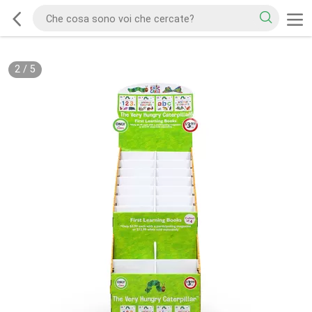
2
/
5