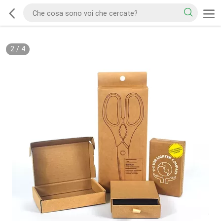
2
/
4