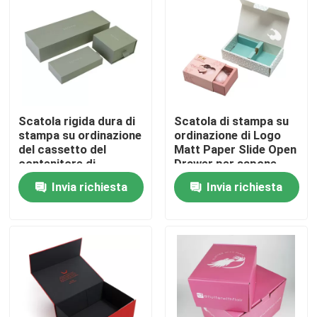
Su di noi
Visita alla fabbrica
Scatola rigida dura di
Scatola di stampa su
Controllo della qualità
stampa su ordinazione
ordinazione di Logo
del cassetto del
Matt Paper Slide Open
contenitore di
Drawer per sapone
Contattaci
cartoncino con la
fatto a mano
Invia richiesta
Invia richiesta
scatola di
scivolamento interna
Chiedi un preventivo
stampa della scatola d'imballaggio
Scatola di imballaggio Vape