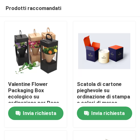
Prodotti raccomandati
Valentine Flower
Scatola di cartone
Packaging Box
pieghevole su
ecologico su
ordinazione di stampa
Casa.
ordinazione per Rose
a colori di marca
Flower Gift di lusso
privata per la candela
Invia richiesta
Invia richiesta
Prodotti
Video