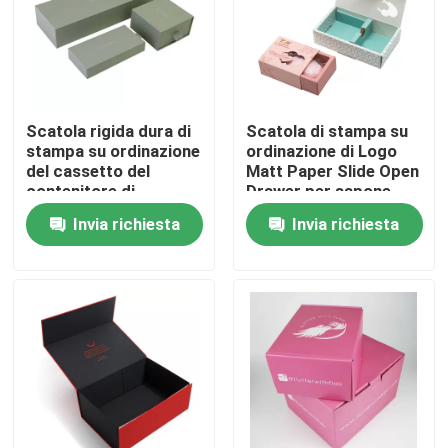
Su di noi
Visita alla fabbrica
Scatola rigida dura di
Scatola di stampa su
stampa su ordinazione
ordinazione di Logo
del cassetto del
Matt Paper Slide Open
Controllo della qualità
contenitore di
Drawer per sapone
cartoncino con la
fatto a mano
Invia richiesta
Invia richiesta
scatola di
Contattaci
scivolamento interna
Chiedi un preventivo
stampa della scatola d'imballaggio
Scatola di imballaggio Vape