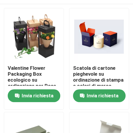
Valentine Flower
Scatola di cartone
Packaging Box
pieghevole su
ecologico su
ordinazione di stampa
ordinazione per Rose
a colori di marca
Flower Gift di lusso
privata per la candela
Casa.
Invia richiesta
Invia richiesta
Prodotti
Video