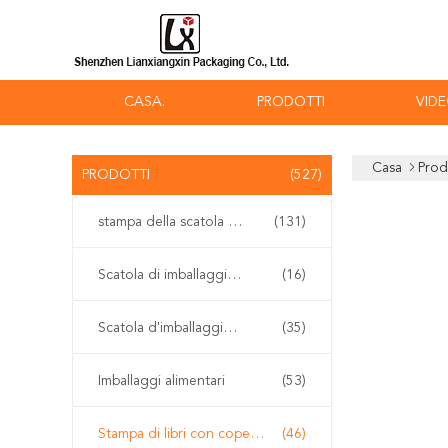
CASA.
PRODOTTI
VID
Casa
Prod
PRODOTTI
(527)
stampa della scatola d'imballaggio
(131)
Scatola di imballaggio Vape
(16)
Scatola d'imballaggio cosmetica
(35)
Imballaggi alimentari
(53)
Stampa di libri con copertina rigida
(46)