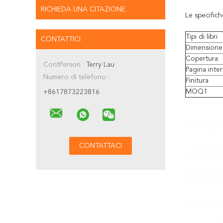
RICHIEDA UNA CITAZIONE
Le specifich
Tipi di libri
CONTATTICI
Dimensione
Copertura
ContPerson :
Terry Lau
Pagina inte
Numero di telefono :
Finitura
MOQ1
+8617873223816