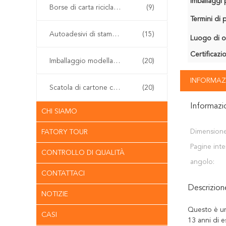
Imballaggi p
Borse di carta riciclabili del regalo
(9)
Termini di
Autoadesivi di stampa offset
(15)
Luogo di o
Certificazi
Imballaggio modellato della polpa
(20)
INFORMAZ
Scatola di cartone con cerniera
(20)
Informazi
CHI SIAMO
Dimensione
FATORY TOUR
Pagine inte
CONTROLLO DI QUALITÀ
angolo:
CONTATTACI
Descrizio
NOTIZIE
Questo è un
CASI
13 anni di e