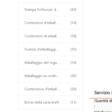
Stampa Softcover del libro
(43)
Contenitori d'imballaggio di scarpa
(14)
Contenitori di imballaggio dell'abbigliamento
(18)
Scatola d'imballaggio della parrucca
(15)
Imballaggio del regalo del contenitore di orologio
(16)
Imballaggio su ordinazione del regalo
(35)
Contenitore d'imballaggio di carta kraft
(30)
Servizi
Quantità d
Borsa della carta kraft
(11)
: