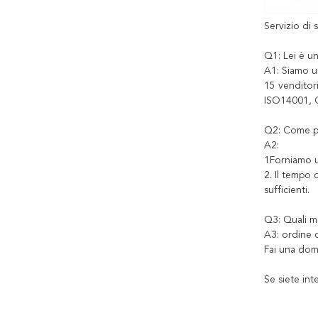
Servizio di 
Q1: Lei è u
A1: Siamo un
15 venditor
ISO14001, 
Q2: Come po
A2:
1Forniamo un
2. Il tempo 
sufficienti.
Q3: Quali m
A3: ordine 
Fai una do
Se siete int