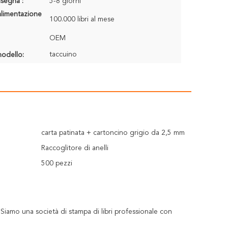
segna :
5-8 giorni
alimentazione
100.000 libri al mese
OEM
taccuino
odello:
carta patinata + cartoncino grigio da 2,5 mm
Raccoglitore di anelli
500 pezzi
iamo una società di stampa di libri professionale con