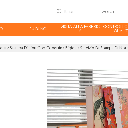
Italian
VISITA ALLA FABBRIC
CONTROLLO
EO
SU DI NOI
A
QUALIT
otti
Stampa Di Libri Con Copertina Rigida
Servizio Di Stampa Di No