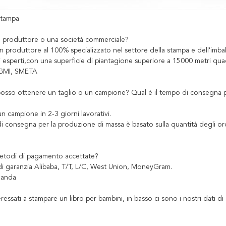
stampa
n produttore o una società commerciale?
 produttore al 100% specializzato nel settore della stampa e dell'imball
i esperti,con una superficie di piantagione superiore a 15000 metri q
GMI, SMETA
sso ottenere un taglio o un campione? Qual è il tempo di consegna p
 campione in 2-3 giorni lavorativi.
di consegna per la produzione di massa è basato sulla quantità degli ordini
etodi di pagamento accettate?
di garanzia Alibaba, T/T, L/C, West Union, MoneyGram.
manda
eressati a stampare un libro per bambini, in basso ci sono i nostri dati di