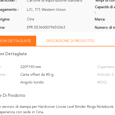
articolari :
Cartone di esportazione standard
Tempi di con
Capacità di 
 pagamento :
L/C, T/T, Western Union
:
Cina
rigine:
Marca:
EPR DE3600079650363
one:
Numero di m
IONI DETTAGLIATE
DESCRIZIONE DI PRODOTTO
oni Dettagliate
:
220*190 mm
Copertura:
rne:
Carta offset da 80 g
Articolo 2:
Angolo tondo
MOQ:
ne Di Prodotto
 servizio di stampa per Hardcover Loose Leaf Binder Rings Notebook. S
sperienza con sede in Cina.