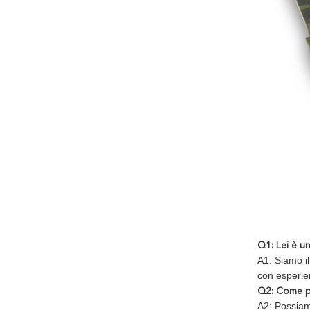
Q1: Lei è u
A1: Siamo il
con esperien
Q2: Come pe
A2: Possiamo