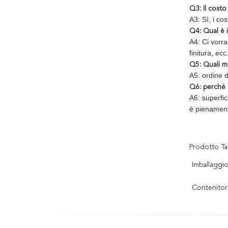
Q3: Il cost
A3: Sì, i co
Q4: Qual è 
A4: Ci vorra
finitura, ecc
Q5: Quali m
A5: ordine 
Q6: perché d
A6: superfic
è pienamen
Prodotto Ta
Imballaggi
Contenitor