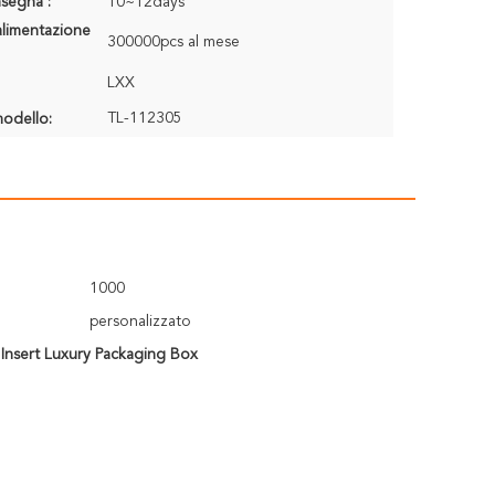
segna :
10~12days
alimentazione
300000pcs al mese
LXX
TL-112305
odello:
1000
personalizzato
 Insert Luxury Packaging Box