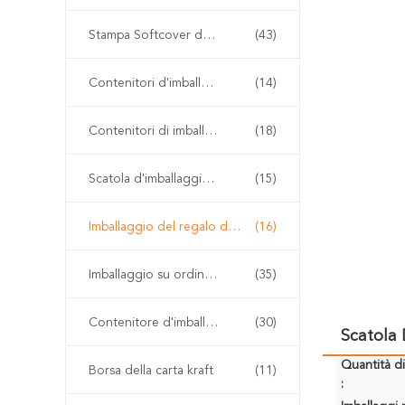
Stampa Softcover del libro
(43)
Contenitori d'imballaggio di scarpa
(14)
Contenitori di imballaggio dell'abbigliamento
(18)
Scatola d'imballaggio della parrucca
(15)
Imballaggio del regalo del contenitore di orologio
(16)
Imballaggio su ordinazione del regalo
(35)
Contenitore d'imballaggio di carta kraft
(30)
Scatola 
Quantità d
Borsa della carta kraft
(11)
: