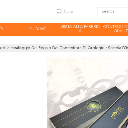
Italian
VISITA ALLA FABBRIC
CONTROLLO
EO
SU DI NOI
A
QUALIT
otti
Imballaggio Del Regalo Del Contenitore Di Orologio
Scatola D'