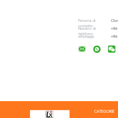
Persona di
Clor
contatto:
Numero di
+86
telefono:
whatsapp:
+86
CATEGORIE