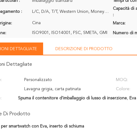
articolari :
Imballaggio standard
Tempi di con
Capacità di 
 pagamento :
L/C, D/A, T/T, Western Union, MoneyGram
:
Cina
rigine:
Marca:
ISO9001, ISO14001, FSC, SMETA, GMI
one:
Numero di m
IONI DETTAGLIATE
DESCRIZIONE DI PRODOTTO
oni Dettagliate
:
Personalizzato
MOQ:
Lavagna grigia, carta patinata
Colore:
:
Spuma il contenitore d'imballaggio di lusso di inserzione
,
Eva
ne Di Prodotto
per smartwatch con Eva, inserto di schiuma