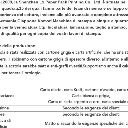
 2009, la Shenzhen Lx Paper Pack Printing Co., Ltd. è situata nel d
 quadrati.15 dei quali fanno parte del team di ricerca e sviluppo c
perienza del settore, insieme alle più avanzate e complete attrezz
Germania,Giappone Komori Macchina di stampa a cinque e quattro
e per la verniciatura Ctp, lucidatura, laminazione, taglio a stampo
 di qualità per ogni copia dei vostri lavori di stampa.
e della produzione:
la è stata realizzata con cartone grigia e carta artificiale, che ha una 
ersi, li abbinamo con cartone grigia di spessore diverso. all'interno e a
 la scatola sarebbe matt e anti-graffi rivestiti.Supportiamo anche il cal
a per tenere l' orologio.
Carta d'arte, carta Kraft, cartone d'avorio, carta r
cartacea
Carta bianca o grigia,
Carta di carta argento o oro, carta speciale 
sione
Secondo le esigenze dei clienti
ore
Secondo le esigenze dei clienti
tivo di
Matto o secondo le esigenze specifiche del c
ficie