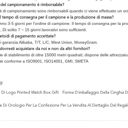
o del campionamento è rimborsabile?
sti di campionamento sono rimborsabili quando ci viene effettuato un or
il tempo di consegna per il campione e la produzione di massa?
nno 3-5 giorni per l'ordine di campione. Il tempo di consegna per la pro
., Di solito 7 ~ 15 giorni lavorativi sono sufficienti.
etodi di pagamento accettate?
di garanzia Alibaba, T/T, L/C, West Union, MoneyGram.
ovresti acquistare da noi e non da altri fornitori?
ie di stabilimento di oltre 15000 metri quadrati; dispone delle attrezzat
te conforme a ISO9001, ISO14001, GMI, SMETA
g:
o Di Logo Printed Watch Box Gift
Forma D'imballaggio Della Cinghia 
e Di Orologio Per La Confezione Per La Vendita Al Dettaglio Del Rega