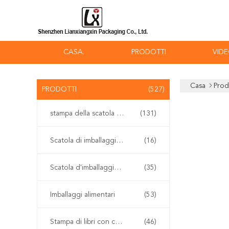
CASA.
PRODOTTI
VID
Casa
Prod
PRODOTTI
(527)
stampa della scatola d'imballaggio
(131)
Scatola di imballaggio Vape
(16)
Scatola d'imballaggio cosmetica
(35)
Imballaggi alimentari
(53)
Stampa di libri con copertina rigida
(46)