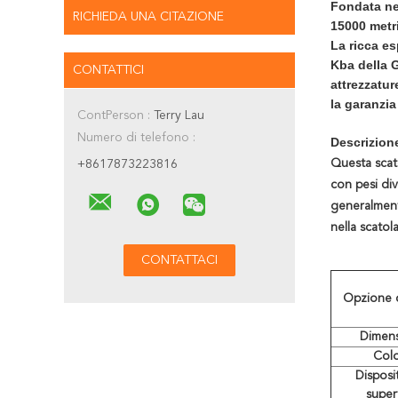
Fondata nel
RICHIEDA UNA CITAZIONE
15000 metri
La ricca es
Kba della 
CONTATTICI
attrezzatur
la garanzia
ContPerson :
Terry Lau
Numero di telefono :
Descrizion
Questa scato
+8617873223816
con pesi div
generalmente
nella scatol
Opzione 
Dimen
Col
Disposi
super