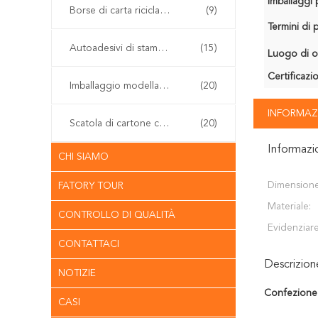
Imballaggi p
Borse di carta riciclabili del regalo
(9)
Termini di
Autoadesivi di stampa offset
(15)
Luogo di o
Certificazi
Imballaggio modellato della polpa
(20)
INFORMAZ
Scatola di cartone con cerniera
(20)
Informazi
CHI SIAMO
Dimensione
FATORY TOUR
Materiale:
CONTROLLO DI QUALITÀ
Evidenziare
CONTATTACI
Descrizio
NOTIZIE
Confezione 
CASI