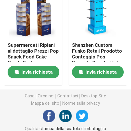
Scatola d'imballaggio cosmetica
Imballaggi alimentari
Supermercati Ripiani
Shenzhen Custom
al dettaglio Prezzi Pop
Funko Retail Prodotto
Stampa di libri con copertina rigida
Snack Food Cake
Conteggio Pos
Candy Carta
Bevande Sacchetti da
pieghevole Cartone
caffè Mensole
Stampa Softcover del libro
Invia richiesta
Invia richiesta
Palette Pavimento
Piattaforma di
Display Stand Rack
cartone
Per
Contenitori d'imballaggio di scarpa
Casa
Circa noi
Contattaci
Desktop Site
Mappa del sito
Norme sulla privacy
Contenitori di imballaggio dell'abbigliamento
Scatola d'imballaggio della parrucca
Qualità
stampa della scatola d'imballaggio