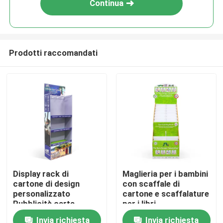
Continua
Prodotti raccomandati
Casa.
Display rack di
Maglieria per i bambini
cartone di design
con scaffale di
Prodotti
personalizzato
cartone e scaffalature
Pubblicità carta
per i libri
promozionale
Invia richiesta
Invia richiesta
Video