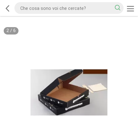
2
/
6